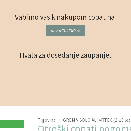
Vabimo vas k nakupom copat na
www.FAJFAR.si
Hvala za dosedanje zaupanje.
Trgovina
GREM V ŠOLO ALI VRTEC (2-10 let
Otroški copati nogome