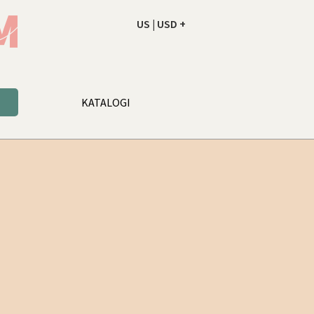
US | USD +
NAROČILO
VAŠA KOŠARICA JE PR
KATALOGI