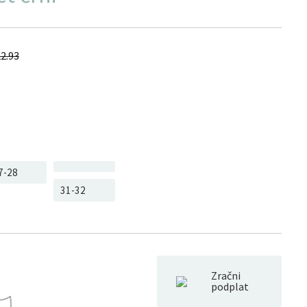
2.93
7-28
31-32
Zračni
podplat