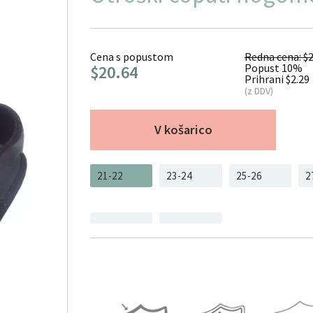
Cena s popustom
Redna cena: $2
Popust 10%
$20.64
Prihrani $2.29
(z DDV)
V košarico
21-22
23-24
25-26
2