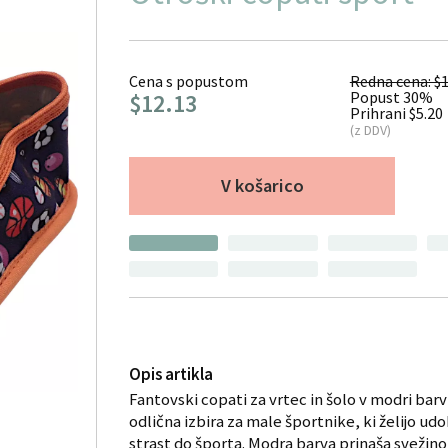
Cena s popustom
Redna cena: $1
Popust 30%
$12.13
Prihrani $5.20
(z DDV)
V košarico
Opis artikla
Fantovski copati za vrtec in šolo v modri barv
odlična izbira za male športnike, ki želijo udob
strast do športa. Modra barva prinaša svežino