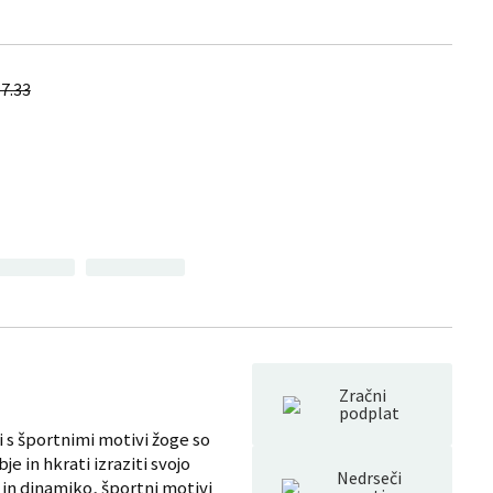
7.33
Zračni
podplat
i s športnimi motivi žoge so
je in hkrati izraziti svojo
Nedrseči
 in dinamiko, športni motivi