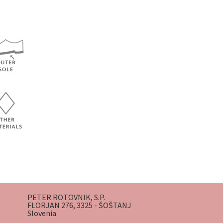
PETER ROTOVNIK, S.P.
FLORJAN 276, 3325 - ŠOŠTANJ
Slovenia