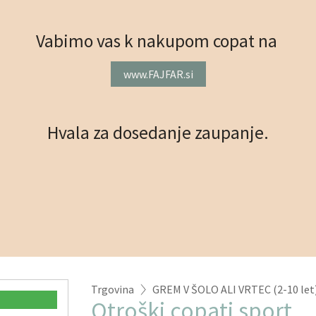
Vabimo vas k nakupom copat na
www.FAJFAR.si
Hvala za dosedanje zaupanje.
Trgovina
GREM V ŠOLO ALI VRTEC (2-10 let
Otroški copati sport