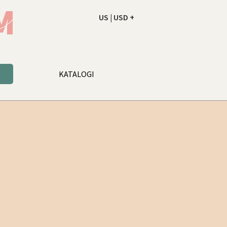
US | USD +
NAROČILO
VAŠA KOŠARICA JE PR
KATALOGI