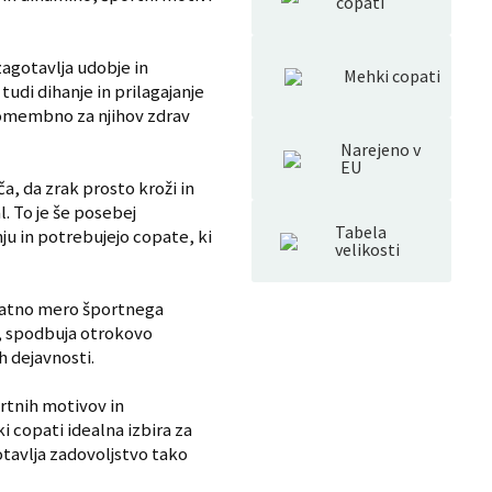
copati
zagotavlja udobje in
Mehki copati
di dihanje in prilagajanje
pomembno za njihov zdrav
Narejeno v
EU
a, da zrak prosto kroži in
. To je še posebej
Tabela
u in potrebujejo copate, ki
velikosti
odatno mero športnega
ti, spodbuja otrokovo
h dejavnosti.
rtnih motivov in
 copati idealna izbira za
otavlja zadovoljstvo tako