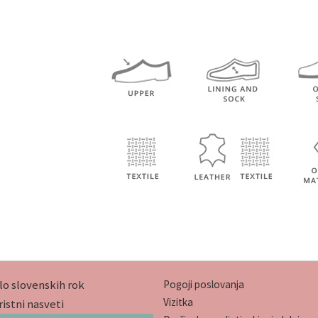
lo slovenskih rok
Pogoji poslovanja
Vizitka
istni nasveti