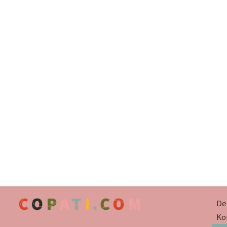
De
Kor