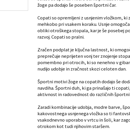
žoge pa dodajo še poseben športni čar.
Copati so opremljeni z usnjenim vložkom, ki 
mehkobo pri vsakem koraku. Usnje omogoča tu
obliki otroškega stopala, kar je še posebej 
razvoj. Copati so pralni.
Zračen podplat je ključna lastnost, ki omogoč
preprečuje neprijeten vonj ter znojenje stopal
pomembno pri otrocih, ki so nenehno v gibanj
nudijo udobje in zračnost skozi celoten dan.
Športni motivi žoge na copatih dodajo še d
navdiha. Športni duh, ki ga prinašajo ti copa
aktivnost in radovednost do različnih športni
Zaradi kombinacije udobja, modre barve, špo
kakovostnega usnjenega vložka so ti fantovski
vsakodnevno uporabo v vrtcu in šoli, kar zag
otrokom kot tudi njihovim staršem.