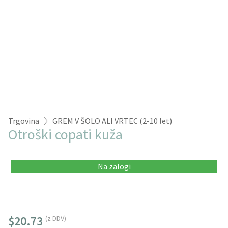
Trgovina
GREM V ŠOLO ALI VRTEC (2-10 let)
Otroški copati kuža
Na zalogi
$20.73
(z DDV)