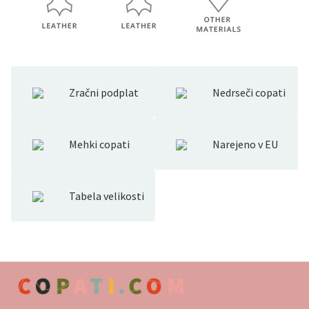
Zračni podplat
Nedrseči copati
Mehki copati
Narejeno v EU
Tabela velikosti