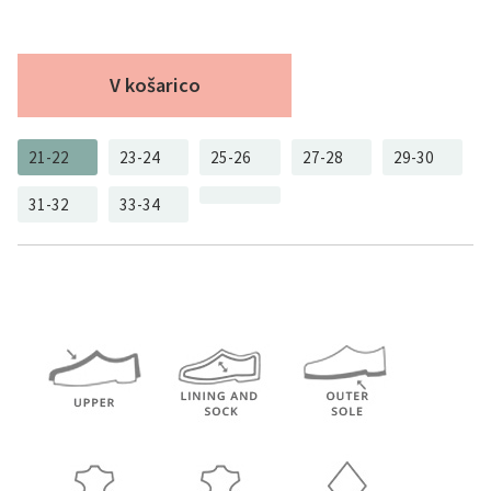
V košarico
21-22
23-24
25-26
27-28
29-30
31-32
33-34