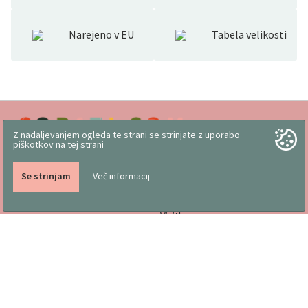
Narejeno v EU
Tabela velikosti
Z nadaljevanjem ogleda te strani se strinjate z uporabo
piškotkov na tej strani
Se strinjam
Več informacij
Delo slovenskih rok
Pogoji poslovanja
Vizitka
Koristni nasveti
Družinsko podjetje, kjer
Trgovina
izdelujemo copate že od
Katalogi
1976
Označevanje obutve in
lastnosti
Tabela za pravilno izbiro