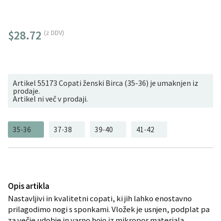
$28.72
(z DDV)
Artikel 55173 Copati ženski Birca (35-36) je umaknjen iz
prodaje.
Artikel ni več v prodaji.
35-36
37-38
39-40
41-42
Opis artikla
Nastavljivi in kvalitetni copati, ki jih lahko enostavno
prilagodimo nogi s sponkami. Vložek je usnjen, podplat pa
za večje udobje in varno hojo iz mikropor materiala.