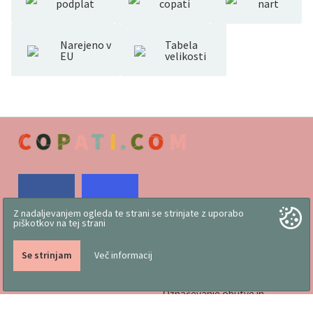
podplat
copati
nart
Narejeno v
Tabela
EU
velikosti
Z nadaljevanjem ogleda te strani se strinjate z uporabo
Delo slovenskih rok
Pogoji poslovanja
piškotkov na tej strani
Vizitka
Koristni nasveti
Družinsko podjetje, kjer
Trgovina
Se strinjam
Več informacij
izdelujemo copate že od
Katalogi
1976
Označevanje obutve in
lastnosti