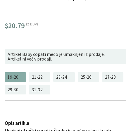
$20.79
(z DDV)
Artikel Baby copati medo je umaknjen iz prodaje.
Artikel ni več v prodaji.
19-20
21-22
23-24
25-26
27-28
29-30
31-32
Opis artikla
Usnjeni otroški copati s široko in močno elastiko ob