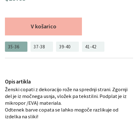
V košarico
35-36
37-38
39-40
41-42
Opis artikla
Ženski copati z dekoracijo rože na sprednji strani. Zgornji
del je iz močnega usnja, vložek pa tekstilni. Podplat je iz
mikropor /EVA) materiala.
Odtenek barve copata se lahko mogoče razlikuje od
izdelka na sliki!