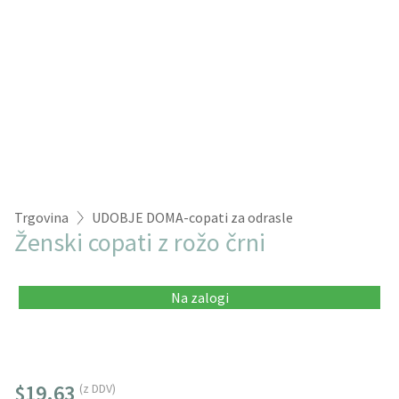
Trgovina
UDOBJE DOMA-copati za odrasle
Ženski copati z rožo črni
Na zalogi
$19.63
(z DDV)