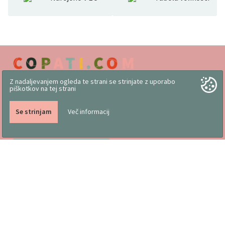
Z nadaljevanjem ogleda te strani se strinjate z uporabo
piškotkov na tej strani
Se strinjam
Več informacij
Delo slovenskih rok
Pogoji poslovanja
Vizitka
Koristni nasveti
Družinsko podjetje, kjer
Trgovina
izdelujemo copate že od
Katalogi
1976
Označevanje obutve in
lastnosti
Tabela za pravilno izbiro
velikosti, navodila za
uporabo in vzdrževanje
Odgovornost do okolja