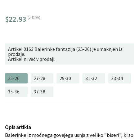
$22.93
(z DDV)
Artikel 0163 Balerinke fantazija (25-26) je umaknjen iz
prodaje.
Artikel ni več v prodaji.
25-26
27-28
29-30
31-32
33-34
35-36
37-38
Opis artikla
Balerinke iz močnega govejega usnja z veliko "biseri", ki so