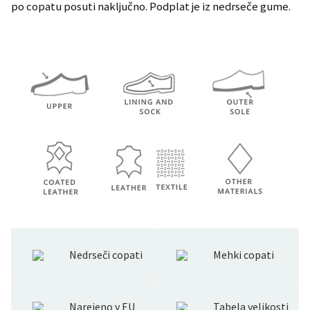
po copatu posuti naključno. Podplat je iz nedrseče gume.
Nedrseči copati
Mehki copati
Narejeno v EU
Tabela velikosti