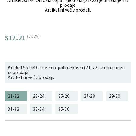
Artikel 55144 Otroški copati dekliški (21-22) je umaknjen iz
prodaje.
Artikel ni več v prodaji.
$17.21
(z DDV)
Artikel 55144 Otroški copati dekliški (21-22) je umaknjen
iz prodaje.
Artikel ni več v prodaji.
21-22
23-24
25-26
27-28
29-30
31-32
33-34
35-36