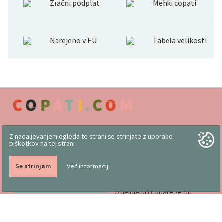
Zračni podplat
Mehki copati
Narejeno v EU
Tabela velikosti
Z nadaljevanjem ogleda te strani se strinjate z uporabo
piškotkov na tej strani
Delo slovenskih rok
Pogoji poslovanja
Se strinjam
Več informacij
Vizitka
Koristni nasveti
Družinsko podjetje, kjer
Trgovina
izdelujemo copate že od
Katalogi
1976
Označevanje obutve in
lastnosti