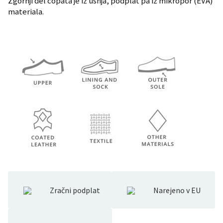
Zgornji del copata je iz usnja, podplat pa iz mikropor (EVA)
materiala.
Zračni podplat
Narejeno v EU