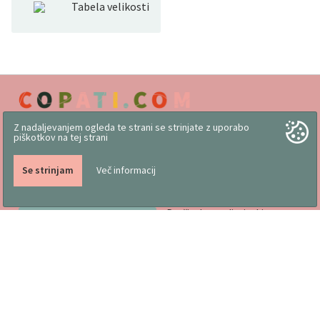
Tabela velikosti
Z nadaljevanjem ogleda te strani se strinjate z uporabo
piškotkov na tej strani
Se strinjam
Več informacij
Delo slovenskih rok
Pogoji poslovanja
Vizitka
Koristni nasveti
Družinsko podjetje, kjer
Trgovina
izdelujemo copate že od
Katalogi
1976
Označevanje obutve in
lastnosti
Tabela za pravilno izbiro
velikosti, navodila za
uporabo in vzdrževanje