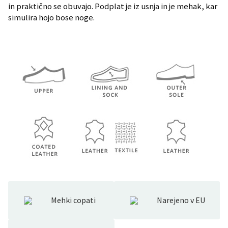
in praktično se obuvajo. Podplat je iz usnja in je mehak, kar
simulira hojo bose noge.
Mehki copati
Narejeno v EU