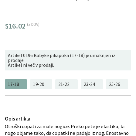
$16.02
(z DDV)
Artikel 0196 Babyke pikapoka (17-18) je umaknjen iz
prodaje.
Artikel ni več v prodaji.
17-18
19-20
21-22
23-24
25-26
Opis artikla
Otroški copati za male nogice. Preko pete je elastika, ki
nogo objame tako, da copatki ne padajo iz nog. Enostavno