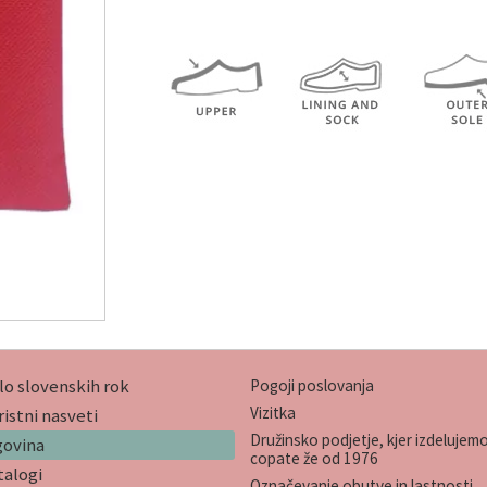
lo slovenskih rok
Pogoji poslovanja
Vizitka
istni nasveti
Družinsko podjetje, kjer izdelujem
govina
copate že od 1976
talogi
Označevanje obutve in lastnosti