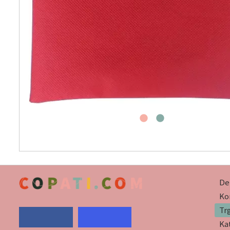
De
Kor
Tr
Ka