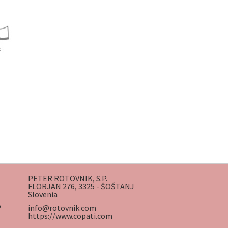
PETER ROTOVNIK, S.P.
FLORJAN 276, 3325 - ŠOŠTANJ
Slovenia
o
info@rotovnik.com
https://www.copati.com