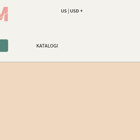
US | USD +
NAROČILO
VAŠA KOŠARICA JE PR
KATALOGI