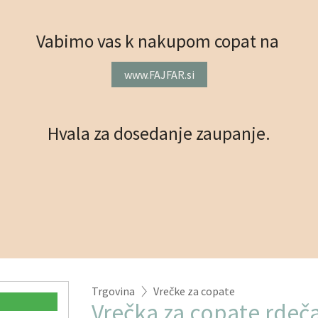
Vabimo vas k nakupom copat na
www.FAJFAR.si
Hvala za dosedanje zaupanje.
Trgovina
Vrečke za copate
Vrečka za copate rdeč