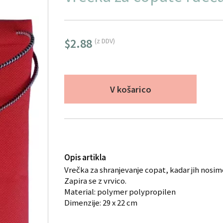
$2.88
(z DDV)
V košarico
Opis artikla
Vrečka za shranjevanje copat, kadar jih nosimo
Zapira se z vrvico.
Material: polymer polypropilen
Dimenzije: 29 x 22 cm