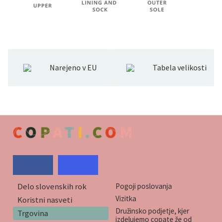
Narejeno v EU
Tabela velikosti
Delo slovenskih rok
Pogoji poslovanja
Vizitka
Koristni nasveti
Družinsko podjetje, kjer
Trgovina
izdelujemo copate že od