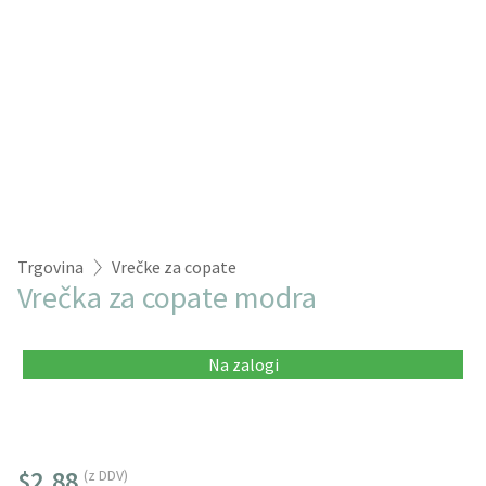
Trgovina
Vrečke za copate
Vrečka za copate modra
Na zalogi
$2.88
(z DDV)