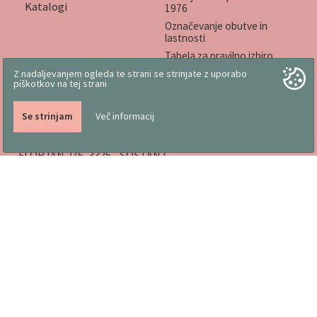
Katalogi
1976
Označevanje obutve in
lastnosti
Tabela za pravilno izbiro
velikosti, navodila za
Z nadaljevanjem ogleda te strani se strinjate z uporabo
uporabo in vzdrževanje
piškotkov na tej strani
Odgovornost do okolja
Komentarji naših kupcev
Se strinjam
Več informacij
PETER ROTOVNIK, S.P.
FLORJAN 276, 3325 - ŠOŠTANJ
Slovenia
info@rotovnik.com
https://www.copati.com
Copyright © 2026
Copati.com
Vse pravice pridržane.