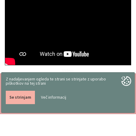
Video:
Z nadaljevanjem ogleda te strani se strinjate z uporabo
piškotkov na tej strani
Se strinjam
Več informacij
Delo slovenskih rok
Pogoji poslovanja
Vizitka
Koristni nasveti
Družinsko podjetje, kjer
Trgovina