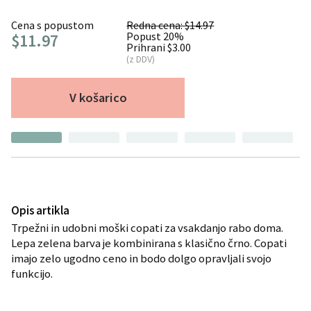
Cena s popustom
Redna cena: $14.97
Popust 20%
$11.97
Prihrani $3.00
(z DDV)
V košarico
Opis artikla
Trpežni in udobni moški copati za vsakdanjo rabo doma.
Lepa zelena barva je kombinirana s klasično črno. Copati
imajo zelo ugodno ceno in bodo dolgo opravljali svojo
funkcijo.