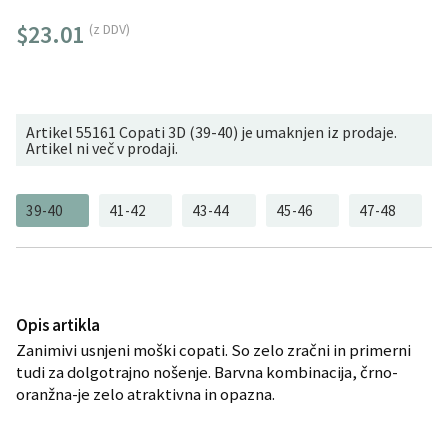
$23.01
(z DDV)
Artikel 55161 Copati 3D (39-40) je umaknjen iz prodaje.
Artikel ni več v prodaji.
39-40
41-42
43-44
45-46
47-48
Opis artikla
Zanimivi usnjeni moški copati. So zelo zračni in primerni
tudi za dolgotrajno nošenje. Barvna kombinacija, črno-
oranžna-je zelo atraktivna in opazna.