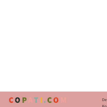
De
Kor