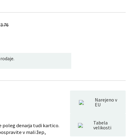
3.76
rodaje.
Narejeno v
EU
Tabela
 poleg denarja tudi kartico.
velikosti
pospravite v mali žep,