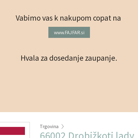
Vabimo vas k nakupom copat na
www.FAJFAR.si
Hvala za dosedanje zaupanje.
Trgovina
66002 Drobižkoti lady