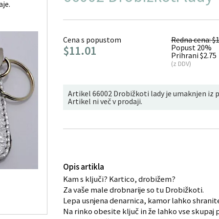
aje.
Cena s popustom
Redna cena: $1
Popust 20%
$11.01
Prihrani $2.75
(z DDV)
Artikel 66002 Drobižkoti lady je umaknjen iz p
Artikel ni več v prodaji.
Opis artikla
Kam s ključi? Kartico, drobižem?
Za vaše male drobnarije so tu Drobižkoti.
Lepa usnjena denarnica, kamor lahko shranite
Na rinko obesite ključ in že lahko vse skupaj 