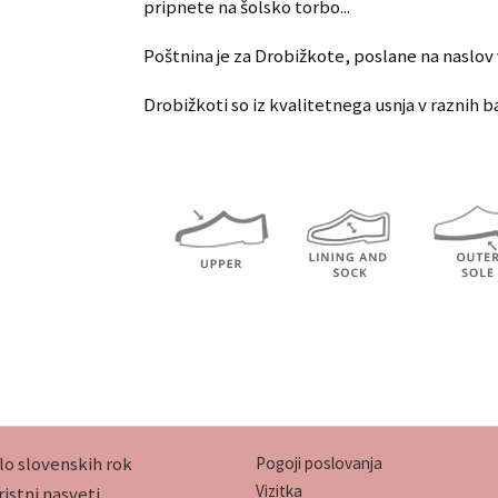
pripnete na šolsko torbo...
Poštnina je za Drobižkote, poslane na naslov 
Drobižkoti so iz kvalitetnega usnja v raznih b
lo slovenskih rok
Pogoji poslovanja
Vizitka
istni nasveti