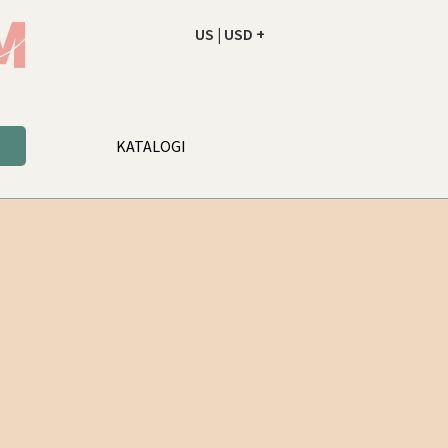
US | USD +
NAROČILO
VAŠA KOŠARICA JE PR
KATALOGI