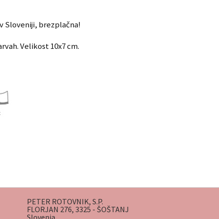
v Sloveniji, brezplačna!
arvah. Velikost 10x7 cm.
PETER ROTOVNIK, S.P.
FLORJAN 276, 3325 - ŠOŠTANJ
Slovenia