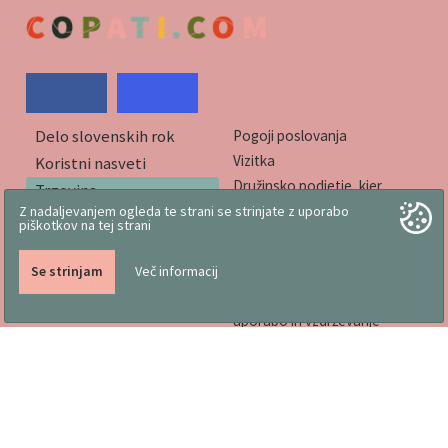
Delo slovenskih rok
Pogoji poslovanja
Vizitka
Koristni nasveti
Družinsko podjetje, kjer
Trgovina
izdelujemo copate že od
Z nadaljevanjem ogleda te strani se strinjate z uporabo
Katalogi
1976
piškotkov na tej strani
Označevanje obutve in
lastnosti
Se strinjam
Več informacij
Tabela za pravilno izbiro
velikosti, navodila za
uporabo in vzdrževanje
Odgovornost do okolja
Komentarji naših kupcev
PETER ROTOVNIK, S.P.
FLORJAN 276, 3325 - ŠOŠTANJ
Slovenia