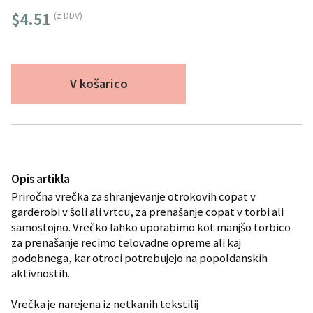
$4.51
(z DDV)
V košarico
Opis artikla
Priročna vrečka za shranjevanje otrokovih copat v
garderobi v šoli ali vrtcu, za prenašanje copat v torbi ali
samostojno. Vrečko lahko uporabimo kot manjšo torbico
za prenašanje recimo telovadne opreme ali kaj
podobnega, kar otroci potrebujejo na popoldanskih
aktivnostih.
Vrečka je narejena iz netkanih tekstilij