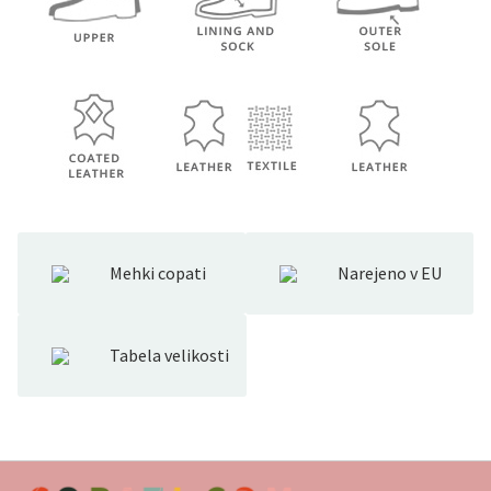
Mehki copati
Narejeno v EU
Tabela velikosti