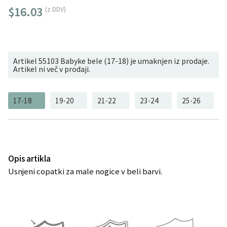
$16.03
(z DDV)
Artikel 55103 Babyke bele (17-18) je umaknjen iz prodaje.
Artikel ni več v prodaji.
17-18
19-20
21-22
23-24
25-26
Opis artikla
Usnjeni copatki za male nogice v beli barvi.