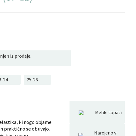
jen iz prodaje.
3-24
25-26
Mehki copati
elastika, ki nogo objame
in praktično se obuvajo.
Narejeno v
ojo bose noge.