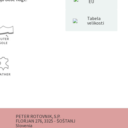
EU
Tabela
velikosti
PETER ROTOVNIK, S.P.
FLORJAN 276, 3325 - ŠOŠTANJ
Slovenia