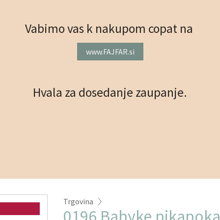
Vabimo vas k nakupom copat na
www.FAJFAR.si
Hvala za dosedanje zaupanje.
Trgovina
0196 Babyke pikapoka