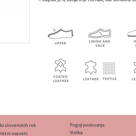
lo slovenskih rok
Pogoji poslovanja
Vizitka
istni nasveti