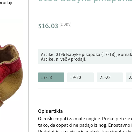
prodaje.
$16.03
(z DDV)
Artikel 0196 Babyke pikapoka (17-18) je umakn
Artikel ni več v prodaji.
17-18
19-20
21-22
2
Opis artikla
Otroški copati za male nogice. Preko pete je 
tako, da copatki ne padajo iz nog. Enostavno 
Podplat je iz usnja in je mehak, kar simulira h