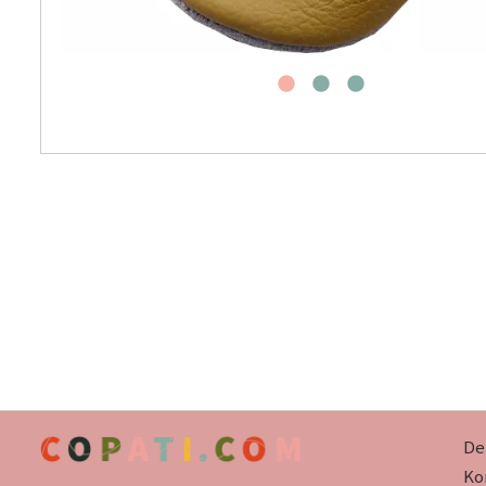
De
Kor