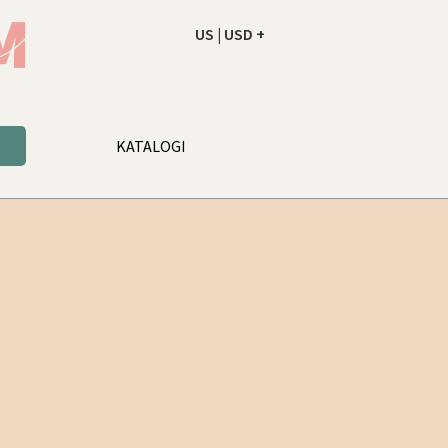
US | USD +
NAROČILO
VAŠA KOŠARICA JE PR
KATALOGI